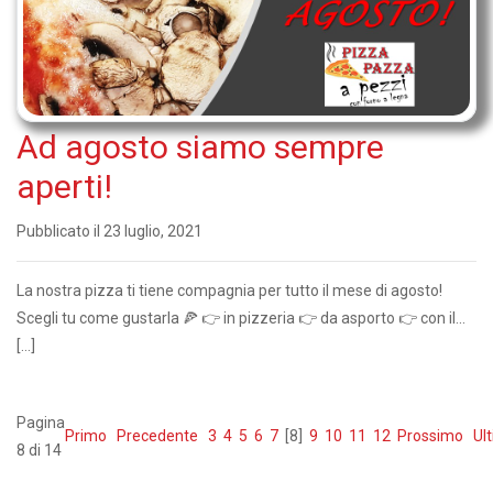
Ad agosto siamo sempre
aperti!
Pubblicato il 23 luglio, 2021
La nostra pizza ti tiene compagnia per tutto il mese di agosto!
Scegli tu come gustarla 🍕 👉 in pizzeria 👉 da asporto 👉 con il...
[…]
Pagina
Primo
Precedente
3
4
5
6
7
[8]
9
10
11
12
Prossimo
Ul
8 di 14