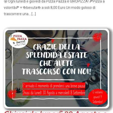
🤩 Ogni lunedì e giovedì da Pizza Pazza è GIROPIZZA! 🍕Pizza a
volontà🍕 + 🍻bevuta🍻 a soli 8,00 Euro Un modo goloso di
trascorrere una... […]