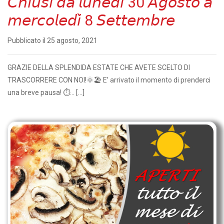
𝘊𝘩𝘪𝘶𝘴𝘪 𝘥𝘢 𝘭𝘶𝘯𝘦𝘥𝘪̀ 30 𝘈𝘨𝘰𝘴𝘵𝘰 𝘢
𝘮𝘦𝘳𝘤𝘰𝘭𝘦𝘥𝘪̀ 8 𝘚𝘦𝘵𝘵𝘦𝘮𝘣𝘳𝘦
Pubblicato il 25 agosto, 2021
GRAZIE DELLA SPLENDIDA ESTATE CHE AVETE SCELTO DI
TRASCORRERE CON NOI!🌞🏖️ E’ arrivato il momento di prenderci
una breve pausa! ⏱... […]