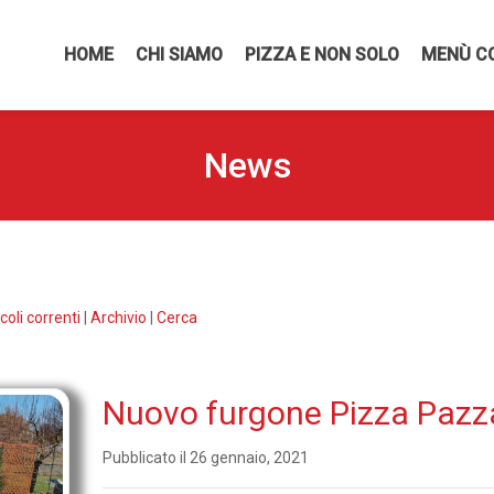
HOME
CHI SIAMO
PIZZA E NON SOLO
MENÙ C
News
coli correnti
|
Archivio
|
Cerca
Nuovo furgone Pizza Pazz
Pubblicato il 26 gennaio, 2021