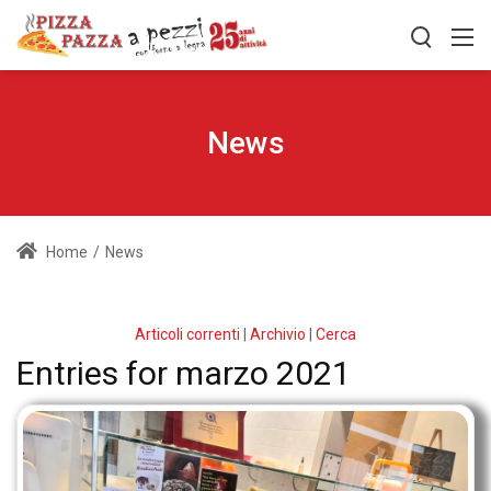
News
Home
/
News
Articoli correnti
|
Archivio
|
Cerca
Entries for marzo 2021