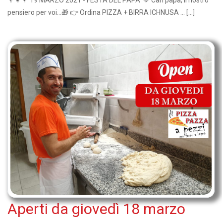
pensiero per voi...🎁 👉 Ordina PIZZA + BIRRA ICHNUSA ... […]
Aperti da giovedì 18 marzo