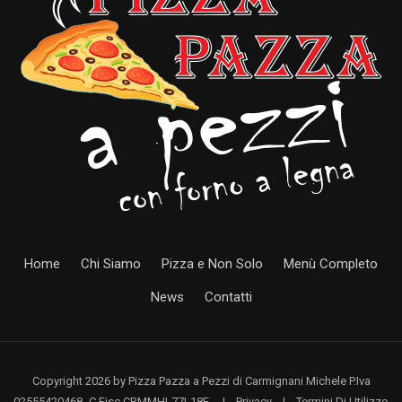
Home
Chi Siamo
Pizza e Non Solo
Menù Completo
News
Contatti
Copyright 2026 by Pizza Pazza a Pezzi di Carmignani Michele P.Iva
02555420468- C.Fisc.CRMMHL77L18E
|
Privacy
|
Termini Di Utilizzo