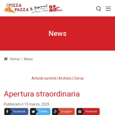
News
Home
/
News
Articoli correnti
|
Archivio
|
Cerca
Apertura straordinaria
Pubblicato il 13 marzo, 2025
Facebook
Twitter
Google+
Pinterest